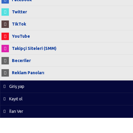
Twitter
TikTok
YouTube
Takipçi Siteleri (SMM)
Beceriler
Reklam Panoları
Giriş yap
Kayıt ol
İlan Ver