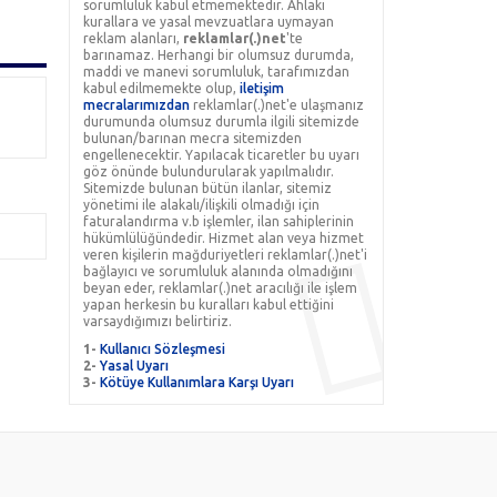
sorumluluk kabul etmemektedir. Ahlaki
kurallara ve yasal mevzuatlara uymayan
reklam alanları,
reklamlar(.)net
'te
barınamaz. Herhangi bir olumsuz durumda,
maddi ve manevi sorumluluk, tarafımızdan
kabul edilmemekte olup,
iletişim
mecralarımızdan
reklamlar(.)net'e ulaşmanız
durumunda olumsuz durumla ilgili sitemizde
bulunan/barınan mecra sitemizden
engellenecektir. Yapılacak ticaretler bu uyarı
göz önünde bulundurularak yapılmalıdır.
Sitemizde bulunan bütün ilanlar, sitemiz
yönetimi ile alakalı/ilişkili olmadığı için
faturalandırma v.b işlemler, ilan sahiplerinin
hükümlülüğündedir. Hizmet alan veya hizmet
veren kişilerin mağduriyetleri reklamlar(.)net'i
bağlayıcı ve sorumluluk alanında olmadığını
beyan eder, reklamlar(.)net aracılığı ile işlem
yapan herkesin bu kuralları kabul ettiğini
varsaydığımızı belirtiriz.
1-
Kullanıcı Sözleşmesi
2-
Yasal Uyarı
3-
Kötüye Kullanımlara Karşı Uyarı