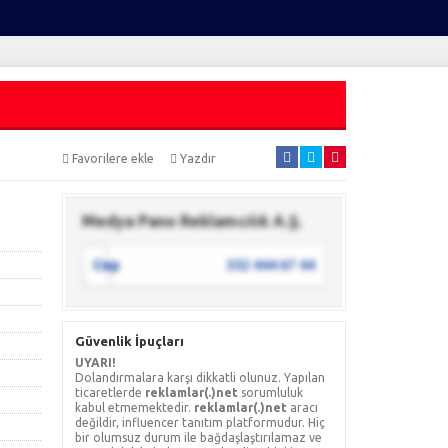
Favorilere ekle
Yazdır
Medya Pano Reklamcılık A.Ş.
Cep
352 444 67 44
Güvenlik İpuçları
UYARI!
Dolandırmalara karşı dikkatli olunuz. Yapılan
ticaretlerde
reklamlar(.)net
sorumluluk
kabul etmemektedir.
reklamlar(.)net
aracı
değildir, influencer tanıtım platformudur. Hiç
bir olumsuz durum ile bağdaşlaştırılamaz ve