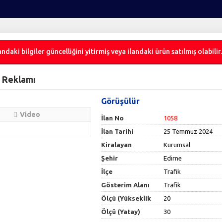
ndaki bilgiler güncelliğini yitirmiş veya ilandaki ürün satılmış olabilir.
d Reklamı
Görüşülür
Video
İlan No
1058
İlan Tarihi
25 Temmuz 2024
Kiralayan
Kurumsal
Şehir
Edirne
İlçe
Trafik
Gösterim Alanı
Trafik
Ölçü (Yükseklik
20
Ölçü (Yatay)
30