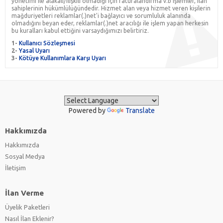
yönetimi ile alakalı/ilişkili olmadığı için faturalandırma v.b işlemler, ilan
sahiplerinin hükümlülüğündedir. Hizmet alan veya hizmet veren kişilerin
mağduriyetleri reklamlar(.)net'i bağlayıcı ve sorumluluk alanında
olmadığını beyan eder, reklamlar(.)net aracılığı ile işlem yapan herkesin
bu kuralları kabul ettiğini varsaydığımızı belirtiriz.
1-
Kullanıcı Sözleşmesi
2-
Yasal Uyarı
3-
Kötüye Kullanımlara Karşı Uyarı
Powered by
Translate
Hakkımızda
Hakkımızda
Sosyal Medya
İletişim
İlan Verme
Üyelik Paketleri
Nasıl İlan Eklenir?