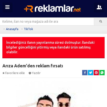
Anasayfa
TikTok
İncelediğiniz ilanın yayınlanma süresi dolmuştur. İlandaki
bilgiler güncelliğini yitirmiş veya ilandaki ürün satılmış
olabilir.
Arıza Adem'den reklam fırsatı
Favorilere ekle
Yazdır