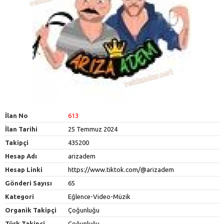
İlan No
613
İlan Tarihi
25 Temmuz 2024
Takipçi
435200
Hesap Adı
arizadem
Hesap Linki
https://www.tiktok.com/@arizadem
Gönderi Sayısı
65
Kategori
Eğlence-Video-Müzik
Organik Takipçi
Çoğunluğu
Türk Takipçi
Çoğunluğu