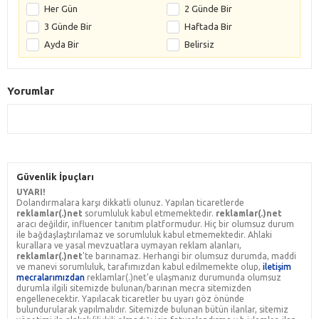
Her Gün
2 Günde Bir
3 Günde Bir
Haftada Bir
Ayda Bir
Belirsiz
Yorumlar
Güvenlik İpuçları
UYARI!
Dolandırmalara karşı dikkatli olunuz. Yapılan ticaretlerde
reklamlar(.)net
sorumluluk kabul etmemektedir.
reklamlar(.)net
aracı değildir, influencer tanıtım platformudur. Hiç bir olumsuz durum
ile bağdaşlaştırılamaz ve sorumluluk kabul etmemektedir. Ahlaki
kurallara ve yasal mevzuatlara uymayan reklam alanları,
reklamlar(.)net
'te barınamaz. Herhangi bir olumsuz durumda, maddi
ve manevi sorumluluk, tarafımızdan kabul edilmemekte olup,
iletişim
mecralarımızdan
reklamlar(.)net'e ulaşmanız durumunda olumsuz
durumla ilgili sitemizde bulunan/barınan mecra sitemizden
engellenecektir. Yapılacak ticaretler bu uyarı göz önünde
bulundurularak yapılmalıdır. Sitemizde bulunan bütün ilanlar, sitemiz