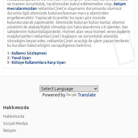
ve manevi sorumluluk, tarafımızdan kabul edilmemekte olup,
iletişim
mecralarımızdan
reklamlar(.)net'e ulaşmanız durumunda olumsuz
durumla ilgili sitemizde bulunan/barınan mecra sitemizden
engellenecektir. Yapılacak ticaretler bu uyarı göz önünde
bulundurularak yapılmalıdır. Sitemizde bulunan bütün ilanlar, sitemiz
yönetimi ile alakalı/ilişkili olmadığı için faturalandırma v.b işlemler, ilan
sahiplerinin hükümlülüğündedir. Hizmet alan veya hizmet veren kişilerin
mağduriyetleri reklamlar(.)net'i bağlayıcı ve sorumluluk alanında
olmadığını beyan eder, reklamlar(.)net aracılığı ile işlem yapan herkesin
bu kuralları kabul ettiğini varsaydığımızı belirtiriz.
1-
Kullanıcı Sözleşmesi
2-
Yasal Uyarı
3-
Kötüye Kullanımlara Karşı Uyarı
Powered by
Translate
Hakkımızda
Hakkımızda
Sosyal Medya
İletişim