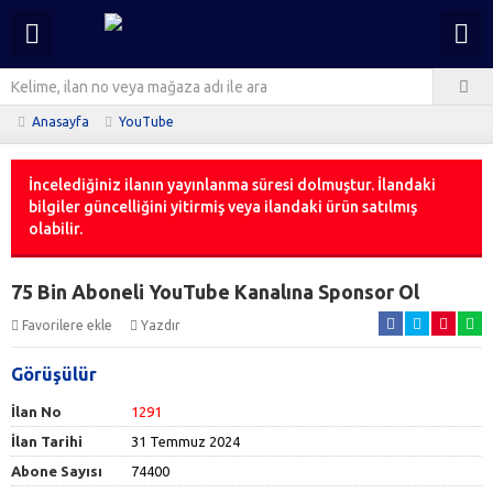
Anasayfa
YouTube
İncelediğiniz ilanın yayınlanma süresi dolmuştur. İlandaki
bilgiler güncelliğini yitirmiş veya ilandaki ürün satılmış
olabilir.
75 Bin Aboneli YouTube Kanalına Sponsor Ol
Favorilere ekle
Yazdır
Görüşülür
İlan No
1291
İlan Tarihi
31 Temmuz 2024
Abone Sayısı
74400