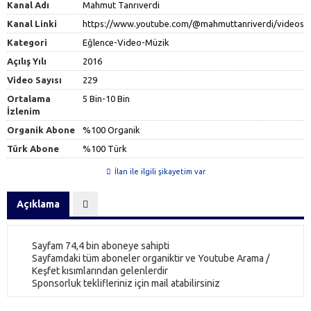
Kanal Adı
Mahmut Tanrıverdi
Kanal Linki
https://www.youtube.com/@mahmuttanriverdi/videos
Kategori
Eğlence-Video-Müzik
Açılış Yılı
2016
Video Sayısı
229
Ortalama
5 Bin-10 Bin
İzlenim
Organik Abone
%100 Organik
Türk Abone
%100 Türk
İlan ile ilgili şikayetim var
Açıklama
Sayfam 74,4 bin aboneye sahipti
Sayfamdaki tüm aboneler organiktir ve Youtube Arama /
Keşfet kısımlarından gelenlerdir
Sponsorluk teklifleriniz için mail atabilirsiniz