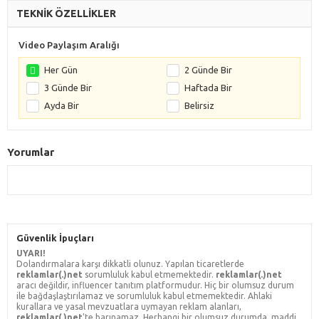
TEKNİK ÖZELLİKLER
Video Paylaşım Aralığı
Her Gün
2 Günde Bir
3 Günde Bir
Haftada Bir
Ayda Bir
Belirsiz
Yorumlar
Güvenlik İpuçları
UYARI!
Dolandırmalara karşı dikkatli olunuz. Yapılan ticaretlerde
reklamlar(.)net
sorumluluk kabul etmemektedir.
reklamlar(.)net
aracı değildir, influencer tanıtım platformudur. Hiç bir olumsuz durum
ile bağdaşlaştırılamaz ve sorumluluk kabul etmemektedir. Ahlaki
kurallara ve yasal mevzuatlara uymayan reklam alanları,
reklamlar(.)net
'te barınamaz. Herhangi bir olumsuz durumda, maddi