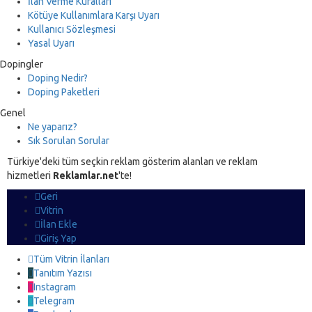
İlan Verme Kuralları
Kötüye Kullanımlara Karşı Uyarı
Kullanıcı Sözleşmesi
Yasal Uyarı
Dopingler
Doping Nedir?
Doping Paketleri
Genel
Ne yaparız?
Sık Sorulan Sorular
Türkiye'deki tüm seçkin reklam gösterim alanları ve reklam
hizmetleri
Reklamlar.net
'te!
Geri
Vitrin
İlan Ekle
Giriş Yap
Tüm Vitrin İlanları
Tanıtım Yazısı
Instagram
Telegram