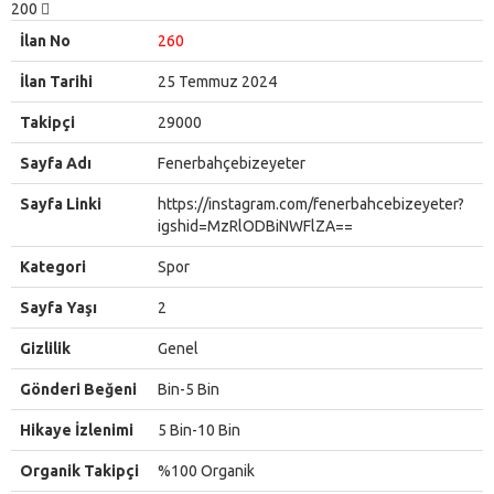
200
İlan No
260
İlan Tarihi
25 Temmuz 2024
Takipçi
29000
Sayfa Adı
Fenerbahçebizeyeter
Sayfa Linki
https://instagram.com/fenerbahcebizeyeter?
igshid=MzRlODBiNWFlZA==
Kategori
Spor
Sayfa Yaşı
2
Gizlilik
Genel
Gönderi Beğeni
Bin-5 Bin
Hikaye İzlenimi
5 Bin-10 Bin
Organik Takipçi
%100 Organik