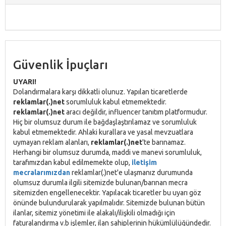
Güvenlik İpuçları
UYARI!
Dolandırmalara karşı dikkatli olunuz. Yapılan ticaretlerde
reklamlar(.)net
sorumluluk kabul etmemektedir.
reklamlar(.)net
aracı değildir, influencer tanıtım platformudur.
Hiç bir olumsuz durum ile bağdaşlaştırılamaz ve sorumluluk
kabul etmemektedir. Ahlaki kurallara ve yasal mevzuatlara
uymayan reklam alanları,
reklamlar(.)net
'te barınamaz.
Herhangi bir olumsuz durumda, maddi ve manevi sorumluluk,
tarafımızdan kabul edilmemekte olup,
iletişim
mecralarımızdan
reklamlar(.)net'e ulaşmanız durumunda
olumsuz durumla ilgili sitemizde bulunan/barınan mecra
sitemizden engellenecektir. Yapılacak ticaretler bu uyarı göz
önünde bulundurularak yapılmalıdır. Sitemizde bulunan bütün
ilanlar, sitemiz yönetimi ile alakalı/ilişkili olmadığı için
faturalandırma v.b işlemler, ilan sahiplerinin hükümlülüğündedir.