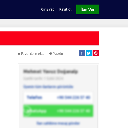
İlan Ver
Giriş yap
Kayıt ol
Favorilere ekle
Yazdır
Mehmet Yavuz Doğanalp
Üyelik tarihi: 1 Eylül 2024
Üyenin tüm ilanlarını görüntüle
Telefon
+90 544 226 57 40
WhatsApp
+90 544 226 57 40
İlan sahibine mesaj gönder