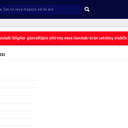
ndaki bilgiler güncelliğini yitirmiş veya ilandaki ürün satılmış olabilir.
ısı