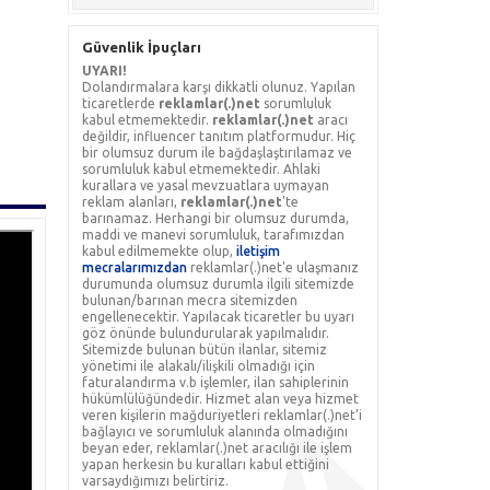
Güvenlik İpuçları
UYARI!
Dolandırmalara karşı dikkatli olunuz. Yapılan
ticaretlerde
reklamlar(.)net
sorumluluk
kabul etmemektedir.
reklamlar(.)net
aracı
değildir, influencer tanıtım platformudur. Hiç
bir olumsuz durum ile bağdaşlaştırılamaz ve
sorumluluk kabul etmemektedir. Ahlaki
kurallara ve yasal mevzuatlara uymayan
reklam alanları,
reklamlar(.)net
'te
barınamaz. Herhangi bir olumsuz durumda,
maddi ve manevi sorumluluk, tarafımızdan
kabul edilmemekte olup,
iletişim
mecralarımızdan
reklamlar(.)net'e ulaşmanız
durumunda olumsuz durumla ilgili sitemizde
bulunan/barınan mecra sitemizden
engellenecektir. Yapılacak ticaretler bu uyarı
göz önünde bulundurularak yapılmalıdır.
Sitemizde bulunan bütün ilanlar, sitemiz
yönetimi ile alakalı/ilişkili olmadığı için
faturalandırma v.b işlemler, ilan sahiplerinin
hükümlülüğündedir. Hizmet alan veya hizmet
veren kişilerin mağduriyetleri reklamlar(.)net'i
bağlayıcı ve sorumluluk alanında olmadığını
beyan eder, reklamlar(.)net aracılığı ile işlem
yapan herkesin bu kuralları kabul ettiğini
varsaydığımızı belirtiriz.