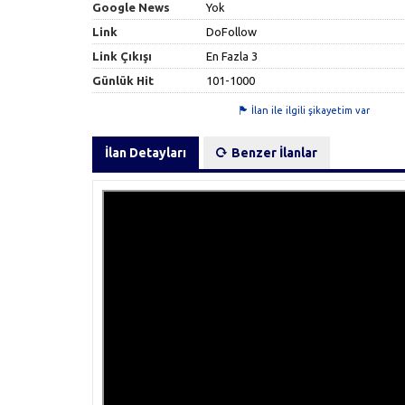
Google News
Yok
Link
DoFollow
Link Çıkışı
En Fazla 3
Günlük Hit
101-1000
İlan ile ilgili şikayetim var
İlan Detayları
Benzer İlanlar