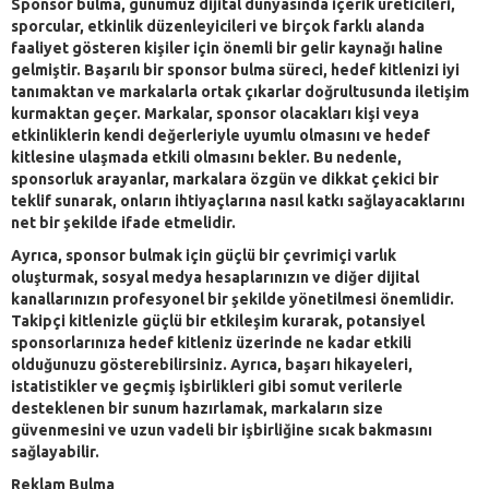
Sponsor bulma, günümüz dijital dünyasında içerik üreticileri,
sporcular, etkinlik düzenleyicileri ve birçok farklı alanda
faaliyet gösteren kişiler için önemli bir gelir kaynağı haline
gelmiştir. Başarılı bir sponsor bulma süreci, hedef kitlenizi iyi
tanımaktan ve markalarla ortak çıkarlar doğrultusunda iletişim
kurmaktan geçer. Markalar, sponsor olacakları kişi veya
etkinliklerin kendi değerleriyle uyumlu olmasını ve hedef
kitlesine ulaşmada etkili olmasını bekler. Bu nedenle,
sponsorluk arayanlar, markalara özgün ve dikkat çekici bir
teklif sunarak, onların ihtiyaçlarına nasıl katkı sağlayacaklarını
net bir şekilde ifade etmelidir.
Ayrıca, sponsor bulmak için güçlü bir çevrimiçi varlık
oluşturmak, sosyal medya hesaplarınızın ve diğer dijital
kanallarınızın profesyonel bir şekilde yönetilmesi önemlidir.
Takipçi kitlenizle güçlü bir etkileşim kurarak, potansiyel
sponsorlarınıza hedef kitleniz üzerinde ne kadar etkili
olduğunuzu gösterebilirsiniz. Ayrıca, başarı hikayeleri,
istatistikler ve geçmiş işbirlikleri gibi somut verilerle
desteklenen bir sunum hazırlamak, markaların size
güvenmesini ve uzun vadeli bir işbirliğine sıcak bakmasını
sağlayabilir.
Reklam Bulma